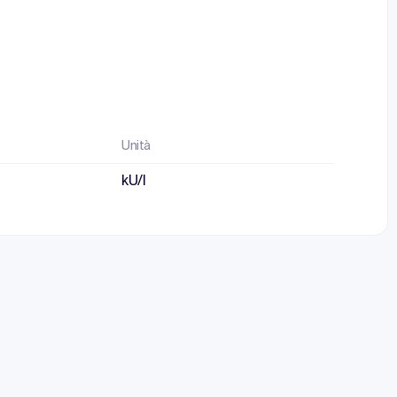
Unità
kU/l