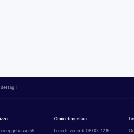
 dettagli
rizzo
Orario di apertura
Li
meneggstrasse 55
Lunedì - venerdì
08:00 - 12:15
Du