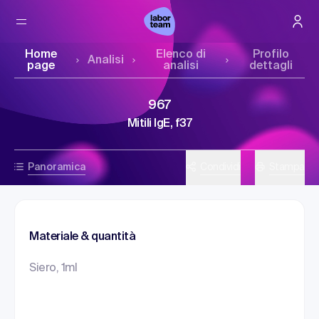
Home
Elenco di
Profilo
Analisi
page
analisi
dettagli
967
Mitili IgE, f37
Panoramica
Condividi
Stampa
Materiale & quantità
Siero, 1ml