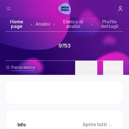
Home
Elenco di
Profilo
Analisi
page
analisi
dettagli
9753
Panoramica
Condividi
Stampa
Aprire tutti
Info