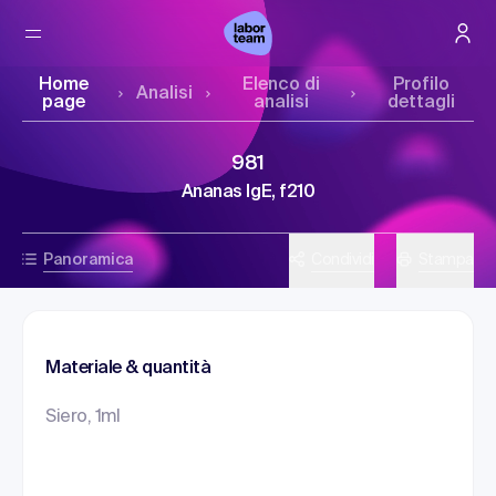
Home
Elenco di
Profilo
Analisi
page
analisi
dettagli
981
Ananas IgE, f210
Panoramica
Condividi
Stampa
Materiale & quantità
Siero, 1ml