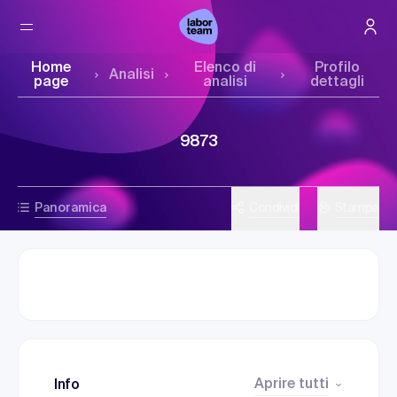
Home
Elenco di
Profilo
Analisi
page
analisi
dettagli
9873
Panoramica
Condividi
Stampa
Aprire tutti
Info