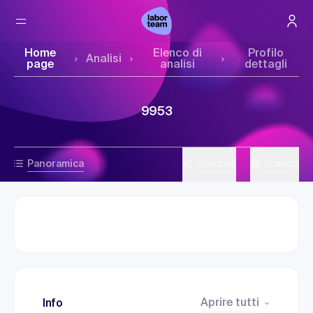
Home
Elenco di
Profilo
Analisi
page
analisi
dettagli
9953
Panoramica
Condividi
Stampa
Aprire tutti
Info