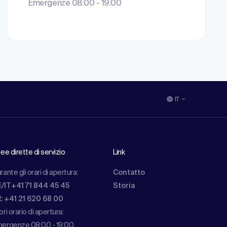
Emergenze 08:00 - 19:00
IT
nee dirette di servizio
Link
rante gli orari di apertura:
Contatto
/IT+41 71 844 45 45
Storia
: +41 21 620 68 00
ori orario di apertura:
ergenze 08:00 - 19:00