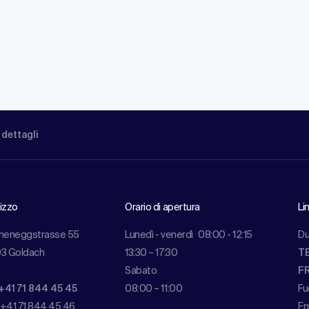
 dettagli
rizzo
Orario di apertura
Li
meneggstrasse 55
Lunedì - venerdì
08:00 - 12:15
Du
3 Goldach
13:30 – 17:30
TE
Sabato
FR
+41 71 844 45 45
08:00 – 11:00
Fu
 +41 71 844 45 46
Em