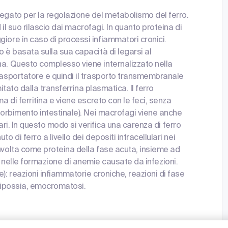
fegato per la regolazione del metabolismo del ferro.
 il suo rilascio dai macrofagi. In quanto proteina di
iore in caso di processi infiammatori cronici.
o è basata sulla sua capacità di legarsi al
na. Questo complesso viene internalizzato nella
trasportatore e quindi il trasporto transmembranale
imitato dalla transferrina plasmatica. Il ferro
a di ferritina e viene escreto con le feci, senza
ssorbimento intestinale). Nei macrofagi viene anche
ulari. In questo modo si verifica una carenza di ferro
 di ferro a livello dei depositi intracellulari nei
involta come proteina della fase acuta, insieme ad
fili) nelle formazione di anemie causate da infezioni.
): reazioni infiammatorie croniche, reazioni di fase
, ipossia, emocromatosi.