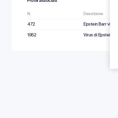
Profili associati
N.
Descrizione
472
Epstein Barr virus 
1952
Virus di Epstein-B