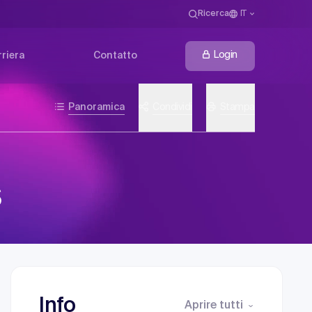
Ricerca
IT
Login
riera
Contatto
Panoramica
Condividi
Stampa
s
Info
Aprire tutti