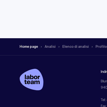
Home page
Analisi
Elenco di analisi
Profilo
Indi
Blu
940
Tel:
Fax: