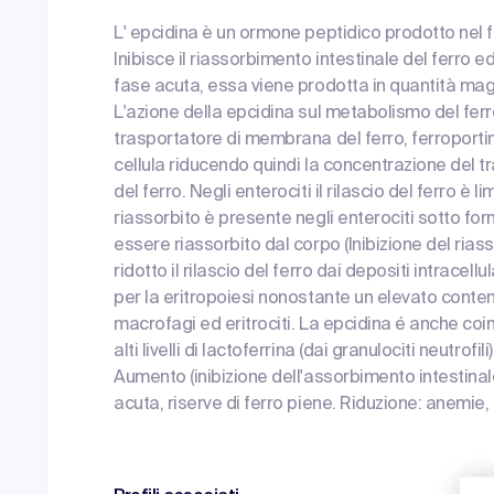
L' epcidina è un ormone peptidico prodotto nel 
Inibisce il riassorbimento intestinale del ferro ed
fase acuta, essa viene prodotta in quantità magg
L'azione della epcidina sul metabolismo del ferr
trasportatore di membrana del ferro, ferroporti
cellula riducendo quindi la concentrazione del 
del ferro. Negli enterociti il rilascio del ferro è l
riassorbito è presente negli enterociti sotto form
essere riassorbito dal corpo (Inibizione del ria
ridotto il rilascio del ferro dai depositi intracell
per la eritropoiesi nonostante un elevato contenuto
macrofagi ed eritrociti. La epcidina é anche co
alti livelli di lactoferrina (dai granulociti neutro
Aumento (inibizione dell'assorbimento intestinale
acuta, riserve di ferro piene. Riduzione: anemie