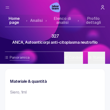
Home
Elenco di
Profilo
Analisi
page
analisi
dettagli
327
ANCA, Autoanticorpi anti-citoplasma neutrofilo
Panoramica
Condividi
Stampa
Materiale & quantità
Siero, 1ml