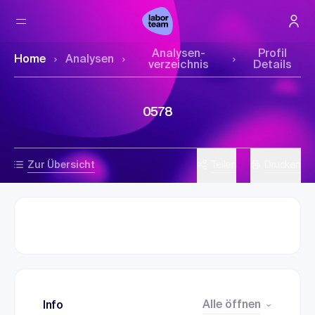
Analysen­
Profil
Home
Analysen
verzeichnis
Details
0578
Zur Übersicht
Teilen
Drucken
Alle öffnen
Info