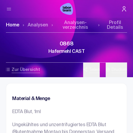
Analysen­
Profil
Home
Analysen
verzeichnis
Details
0868
Hafermehl CAST
Zur Übersicht
Teilen
Drucken
Material & Menge
EDTA Blut, 1ml
Ungekühltes und unzentrifugiertes EDTA Blut
(Blutentnahme Montag bis Donnerstag, Versand