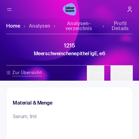
Analysen­
Profil
Home
Analysen
verzeichnis
Details
1215
Meerschweinchenepithel IgE, e6
Zur Übersicht
Teilen
Drucken
Material & Menge
Serum, 1ml