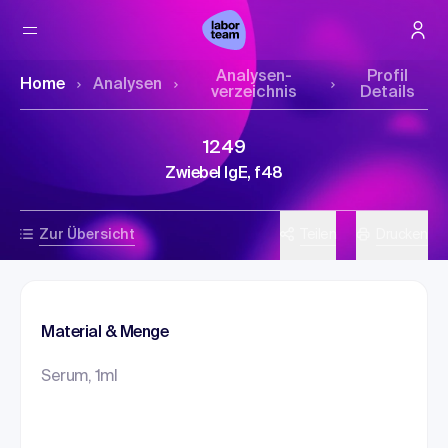
Analysen­
Profil
Home
Analysen
verzeichnis
Details
1249
Zwiebel IgE, f48
Zur Übersicht
Teilen
Drucken
Material & Menge
Serum, 1ml