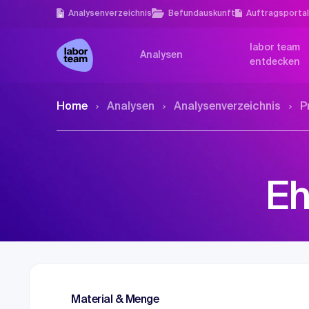
Analysen­verzeichnis
Befundauskunft
Auftragsporta
labor team
Analysen
entdecken
Home
Analysen
Analysen­verzeichnis
P
Eh
Material & Menge