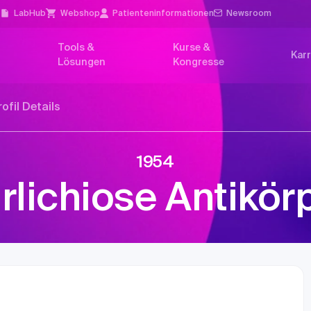
l
LabHub
Webshop
Patienten­informationen
Newsroom
Tools &
Kurse &
Karr
Lösungen
Kongresse
rofil Details
1954
rlichiose Antikör