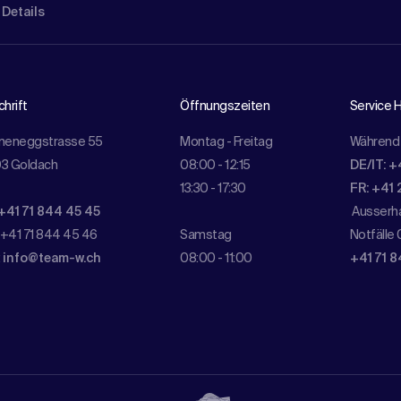
 Details
hrift
Öffnungszeiten
Service H
meneggstrasse 55
Montag - Freitag
Während 
3 Goldach
08:00 - 12:15
DE/IT: +
13:30 - 17:30
FR: +41 
+41 71 844 45 45
Ausserha
 +41 71 844 45 46
Samstag
Notfälle 
:
info@team-w.ch
08:00 - 11:00
+41 71 