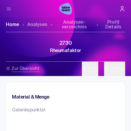
Analysen­
Profil
Home
Analysen
verzeichnis
Details
2730
Rheumafaktor
Zur Übersicht
Teilen
Drucken
Material & Menge
Gelenkspunktat