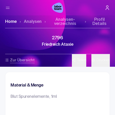
Analysen­
Profil
Home
Analysen
verzeichnis
Details
2796
Friedreich Ataxie
Zur Übersicht
Teilen
Drucken
Material & Menge
Blut Spurenelemente, 1ml