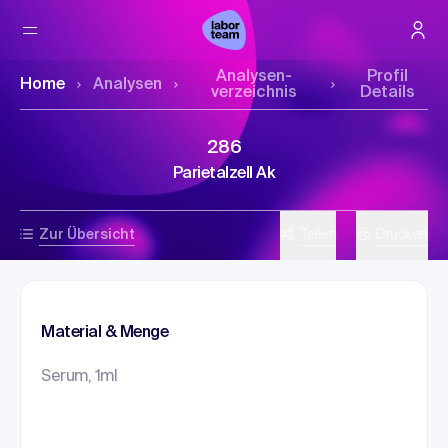
Analysen­
Profil
Home
Analysen
verzeichnis
Details
286
Parietalzell Ak
Zur Übersicht
Teilen
Drucken
Material & Menge
Serum, 1ml