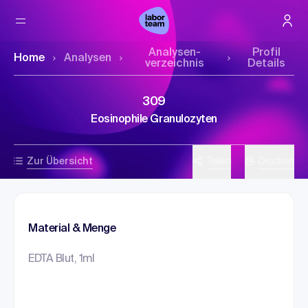
Analysen­
Profil
Home
Analysen
verzeichnis
Details
309
Eosinophile Granulozyten
Zur Übersicht
Teilen
Drucken
Material & Menge
EDTA Blut, 1ml