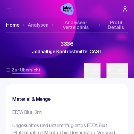
Analysen­
Profil
Home
Analysen
verzeichnis
Details
3336
Jodhaltige Kontrastmittel CAST
Zur Übersicht
Teilen
Drucken
Material & Menge
EDTA Blut, 2ml
Ungekühltes und unzentrifugiertes EDTA Blut
(Blutentnahme Montag bis Donnerstag, Versand