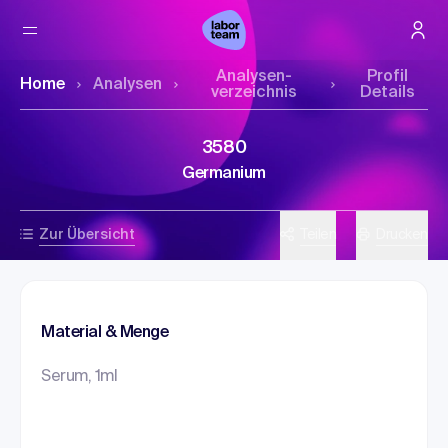
Analysen­
Profil
Home
Analysen
verzeichnis
Details
3580
Germanium
Zur Übersicht
Teilen
Drucken
Material & Menge
Serum, 1ml