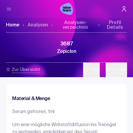
Analysen­
Profil
Home
Analysen
verzeichnis
Details
3687
Zopiclon
Zur Übersicht
Teilen
Drucken
Material & Menge
Serum gefroren, 1ml
Um eine mögliche Wirkstoffdiffusion ins Trenngel
zu vermeiden, empfehlen wir das Serum