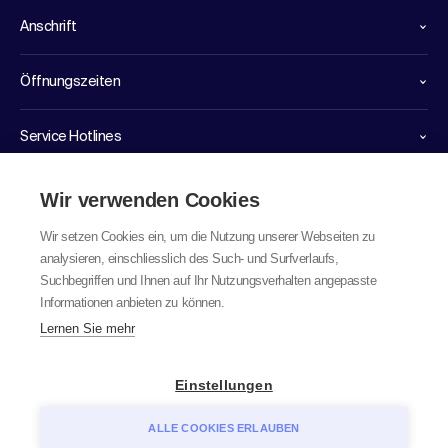
Anschrift
Öffnungszeiten
Service Hotlines
Links
Wir verwenden Cookies
Wir setzen Cookies ein, um die Nutzung unserer Webseiten zu
analysieren, einschliesslich des Such- und Surfverlaufs,
Suchbegriffen und Ihnen auf Ihr Nutzungsverhalten angepasste
Informationen anbieten zu können.
Lernen Sie mehr
© 2026 labor team ag
Einstellungen
ALLE COOKIES ERLAUBEN
Datenschutz
AGB
Impressum