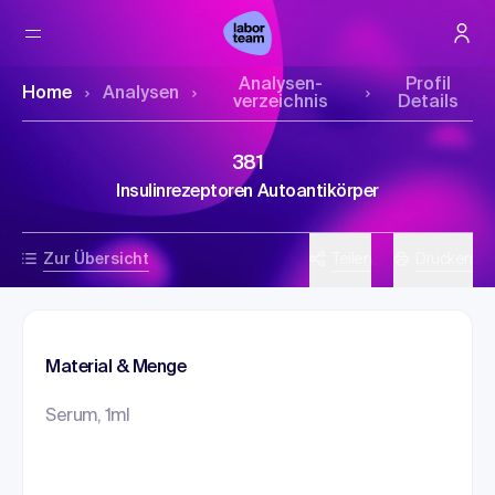
Analysen­
Profil
Home
Analysen
verzeichnis
Details
381
Insulinrezeptoren Autoantikörper
Zur Übersicht
Teilen
Drucken
Material & Menge
Serum, 1ml