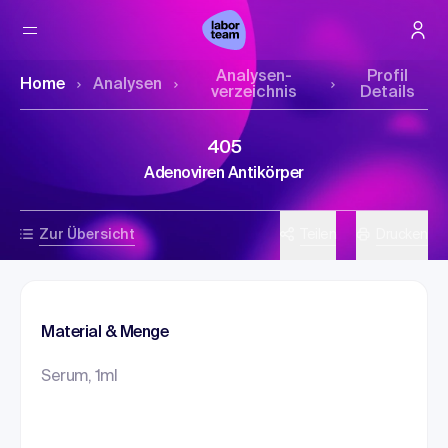
Analysen­
Profil
Home
Analysen
verzeichnis
Details
405
Adenoviren Antikörper
Zur Übersicht
Teilen
Drucken
Material & Menge
Serum, 1ml