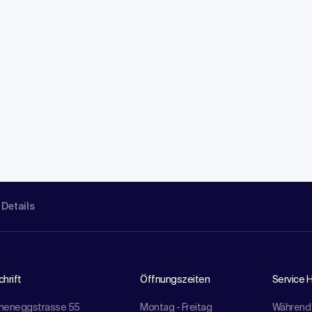
 Details
hrift
Öffnungszeiten
Service H
meneggstrasse 55
Montag - Freitag
Während 