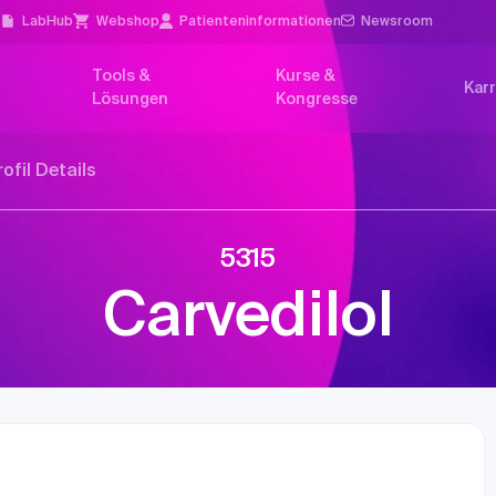
l
LabHub
Webshop
Patienten­informationen
Newsroom
Tools &
Kurse &
Karr
Lösungen
Kongresse
rofil Details
5315
Carvedilol