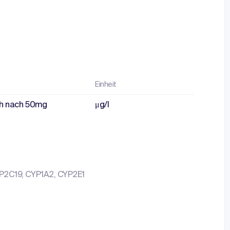
Einheit
2h nach 50mg
μg/l
2C19, CYP1A2, CYP2E1