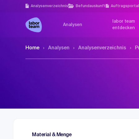
Analysen­verzeichnis
Befundauskunft
Auftragsporta
labor team
Analysen
entdecken
Home
Analysen
Analysen­verzeichnis
P
Material & Menge