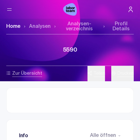
Analysen­
Profil
Home
Analysen
verzeichnis
Details
5590
Zur Übersicht
Teilen
Drucken
Alle öffnen
Info