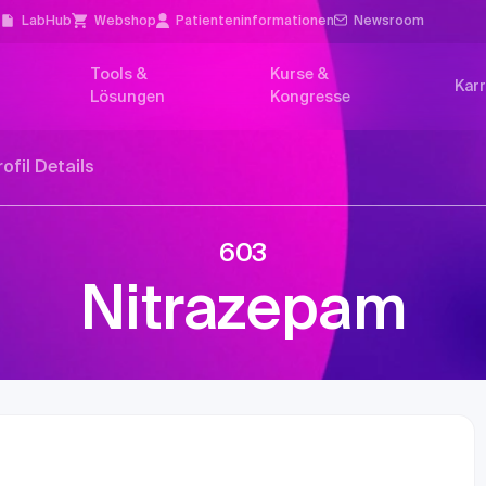
l
LabHub
Webshop
Patienten­informationen
Newsroom
Tools &
Kurse &
Karr
Lösungen
Kongresse
rofil Details
603
Nitrazepam