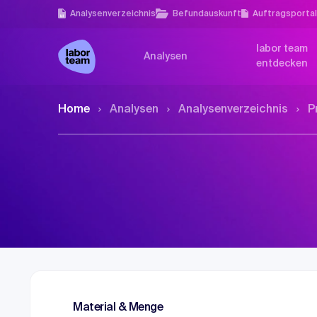
Analysen­verzeichnis
Befundauskunft
Auftragsporta
labor team
Analysen
entdecken
Home
Analysen
Analysen­verzeichnis
P
Material & Menge