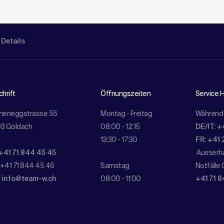
 Details
hrift
Öffnungszeiten
Service H
meneggstrasse 55
Montag - Freitag
Während 
3 Goldach
08:00 - 12:15
DE/IT: +
13:30 - 17:30
FR: +41 
+41 71 844 45 45
Ausserha
 +41 71 844 45 46
Samstag
Notfälle 
:
info@team-w.ch
08:00 - 11:00
+41 71 