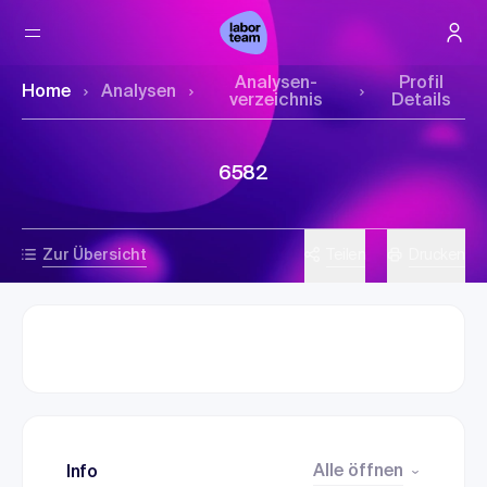
Analysen­
Profil
Home
Analysen
verzeichnis
Details
6582
Zur Übersicht
Teilen
Drucken
Alle öffnen
Info