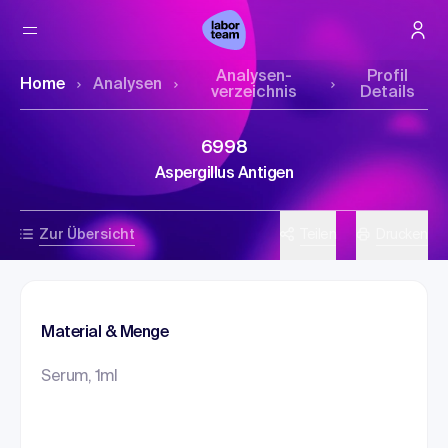
Analysen­
Profil
Home
Analysen
verzeichnis
Details
6998
Aspergillus Antigen
Zur Übersicht
Teilen
Drucken
Material & Menge
Serum, 1ml