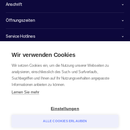
Anschrift
Öffnungszeiten
Service Hotlines
Links
Wir verwenden Cookies
Wir setzen Cookies ein, um die Nutzung unserer Webseiten zu
analysieren, einschliesslich des Such- und Surfverlaufs,
Suchbegriffen und Ihnen auf Ihr Nutzungsverhalten angepasste
Informationen anbieten zu können.
Lernen Sie mehr
© 2026 labor team ag
Einstellungen
ALLE COOKIES ERLAUBEN
Datenschutz
AGB
Impressum