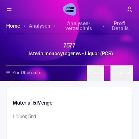
Analysen­
Profil
Home
Analysen
verzeichnis
Details
7577
Listeria monocytogenes - Liquor (PCR)
Zur Übersicht
Teilen
Drucken
Material & Menge
Liquor, 5ml