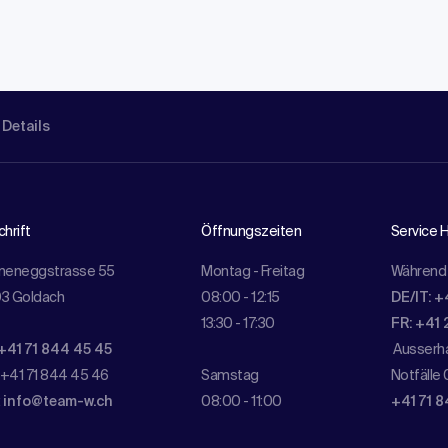
 Details
hrift
Öffnungszeiten
Service H
meneggstrasse 55
Montag - Freitag
Während 
3 Goldach
08:00 - 12:15
DE/IT: +
13:30 - 17:30
FR: +41 
+41 71 844 45 45
Ausserha
 +41 71 844 45 46
Samstag
Notfälle 
:
info@team-w.ch
08:00 - 11:00
+41 71 