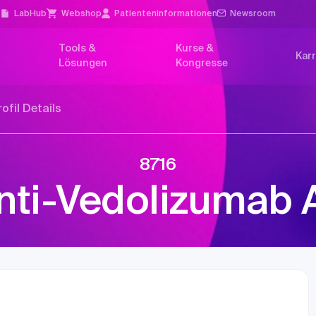
l
LabHub
Webshop
Patienten­informationen
Newsroom
Tools &
Kurse &
Karr
Lösungen
Kongresse
rofil Details
8716
nti-Vedolizumab 