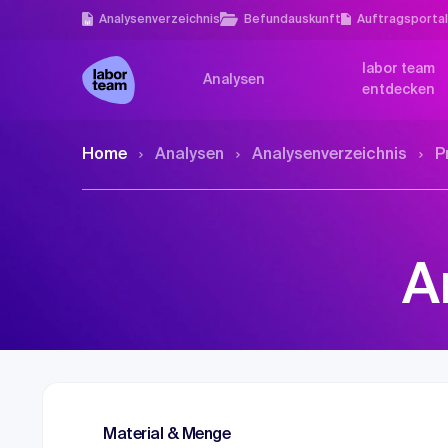
Analysen­verzeichnis
Befundauskunft
Auftragsporta
labor team
Analysen
entdecken
Home
Analysen
Analysen­verzeichnis
P
A
Material & Menge