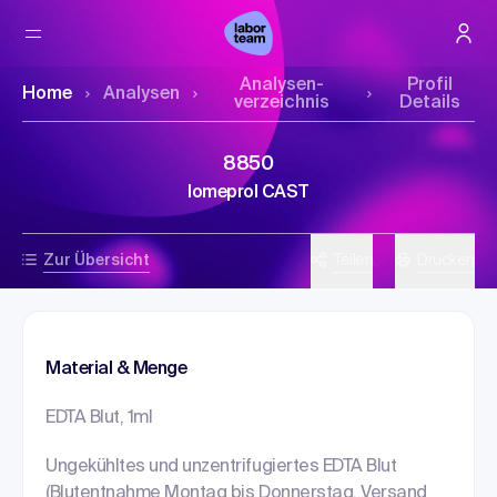
Analysen­
Profil
Home
Analysen
verzeichnis
Details
8850
Iomeprol CAST
Zur Übersicht
Teilen
Drucken
Material & Menge
EDTA Blut, 1ml
Ungekühltes und unzentrifugiertes EDTA Blut
(Blutentnahme Montag bis Donnerstag, Versand