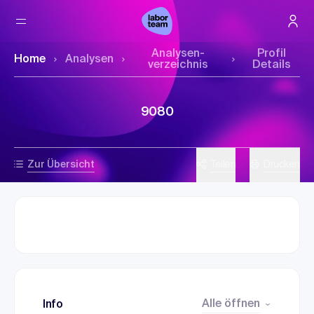
Analysen­
Profil
Home
Analysen
verzeichnis
Details
9080
Zur Übersicht
Teilen
Drucken
Alle öffnen
Info