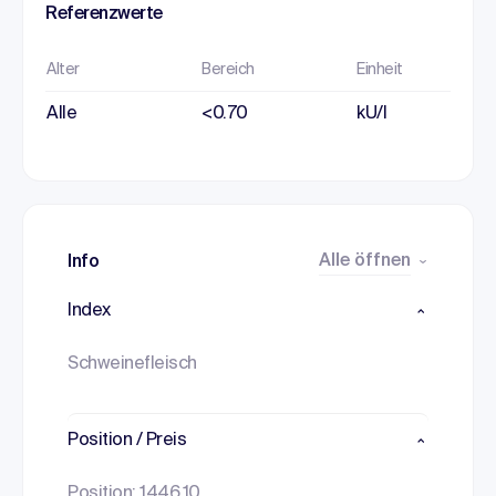
Referenzwerte
Alter
Bereich
Einheit
Alle
<0.70
kU/l
Alle öffnen
Info
Index
Schweinefleisch
Position / Preis
Position: 1446.10