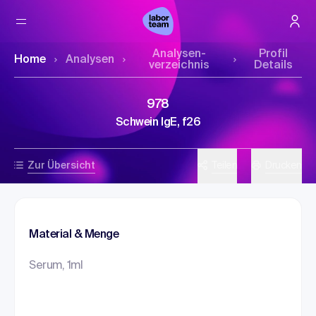
Analysen­
Profil
Home
Analysen
verzeichnis
Details
978
Schwein IgE, f26
Zur Übersicht
Teilen
Drucken
Material & Menge
Serum, 1ml