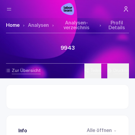
Analysen­
Profil
Home
Analysen
verzeichnis
Details
9943
Zur Übersicht
Teilen
Drucken
Alle öffnen
Info