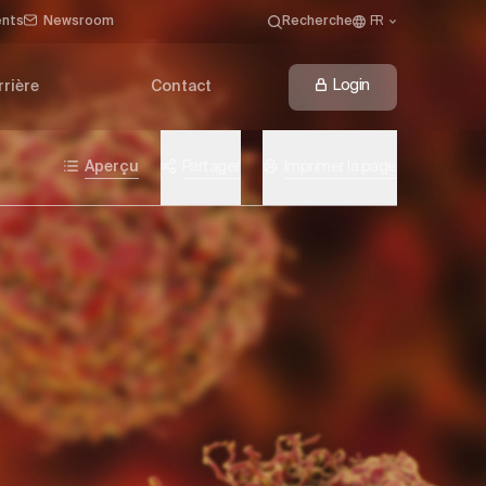
ents
Newsroom
Recherche
FR
Login
rrière
Contact
Aperçu
Partager
Imprimer la page