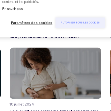
contenu et les publicités.
En savoir plus
Paramètres des cookies
AUTORISER TOUS LES COOKIES
24 janvier 2025
labor team renforce son domaine de la pathologie
en reprenant Modern-Path à Lausanne
10 juillet 2024