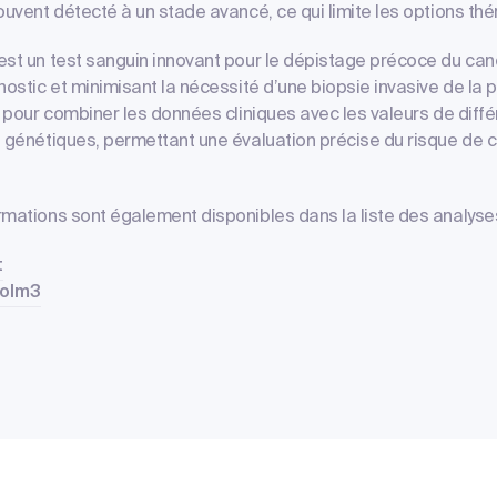
ouvent détecté à un stade avancé, ce qui limite les options th
est un test sanguin innovant pour le dépistage précoce du canc
nostic et minimisant la nécessité d’une biopsie invasive de la p
e pour combiner les données cliniques avec les valeurs de dif
t génétiques, permettant une évaluation précise du risque de c
mations sont également disponibles dans la liste des analyses
t
holm3