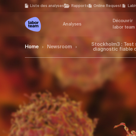
Liste des analyses
Rapports
Online Request
Lab
Découvrir
Analyses
labor team
Stockholm3 : Test 
Home
Newsroom
diagnostic fiable 