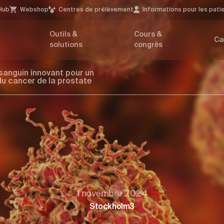
Hub
Webshop
Centres de prélèvement
Infor­mations pour les pati
Outils &
Cours &
Ca
solutions
congrès
sanguin innovant pour un
du cancer de la prostate
1 novembre 2024
Stockholm3