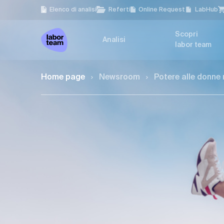
Elenco di analisi
Referti
Online Request
LabHub
Scopri
Analisi
labor team
Home page
Newsroom
Potere alle donne 