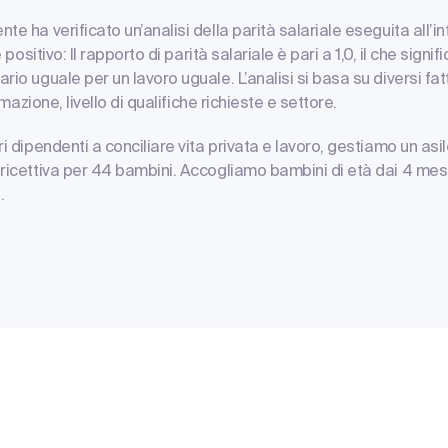
e ha verificato un’analisi della parità salariale eseguita all’i
è positivo: Il rapporto di parità salariale è pari a 1,0, il che signi
rio uguale per un lavoro uguale. L’analisi si basa su diversi fat
ormazione, livello di qualifiche richieste e settore.
ri dipendenti a conciliare vita privata e lavoro, gestiamo un asi
ricettiva per 44 bambini. Accogliamo bambini di età dai 4 mesi 
.