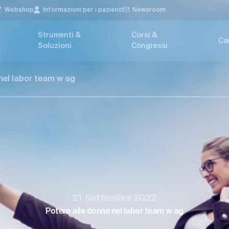
Webshop
Informazioni per i pazienti
Newsroom
Strumenti &
Corsi &
Car
Soluzioni
Congressi
nel labor team w ag
21. Settembre 2022
Potere alle donne nel labor team w ag