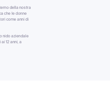
nterno della nostra
fica che le donne
tori come anni di
lo nido aziendale
ai 12 anni, a