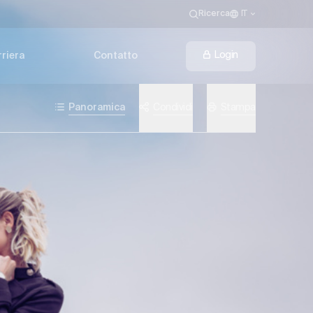
Ricerca
IT
Login
riera
Contatto
Panoramica
Condividi
Stampa