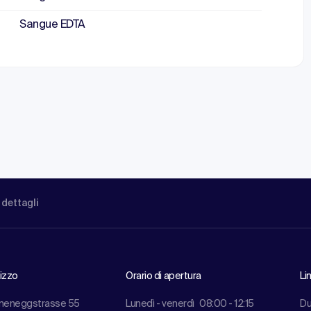
Sangue EDTA
 dettagli
rizzo
Orario di apertura
Li
meneggstrasse 55
Lunedì - venerdì
08:00 - 12:15
Du