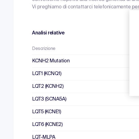
Vi preghiamo di contattarci telefonicamente per
Analisi relative
Descrizione
KCNH2 Mutation
LQT1 (KCNQ1)
LQT2 (KCNH2)
LQT3 (SCNA5A)
LQT5 (KCNE1)
LQT6 (KCNE2)
LQT-MLPA