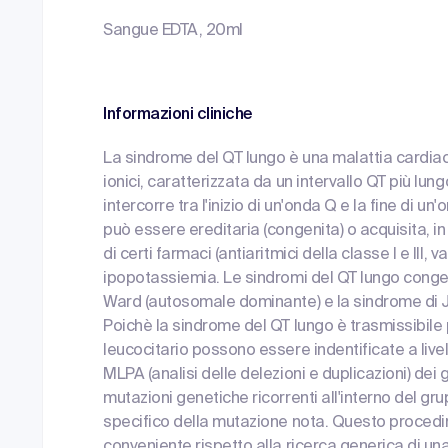
Sangue EDTA, 20ml
Informazioni cliniche
La sindrome del QT lungo è una malattia cardiac
ionici, caratterizzata da un intervallo QT più lun
intercorre tra l'inizio di un'onda Q e la fine di u
può essere ereditaria (congenita) o acquisita, 
di certi farmaci (antiaritmici della classe I e III, 
ipopotassiemia. Le sindromi del QT lungo cong
Ward (autosomale dominante) e la sindrome di J
Poichè la sindrome del QT lungo è trasmissibile p
leucocitario possono essere indentificate a li
MLPA (analisi delle delezioni e duplicazioni) dei 
mutazioni genetiche ricorrenti all'interno del g
specifico della mutazione nota. Questo proce
conveniente rispetto alla ricerca generica di un