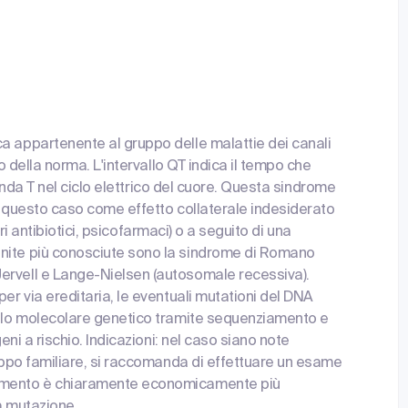
a appartenente al gruppo delle malattie dei canali
go della norma. L'intervallo QT indica il tempo che
n'onda T nel ciclo elettrico del cuore. Questa sindrome
in questo caso come effetto collaterale indesiderato
vari antibiotici, psicofarmaci) o a seguito di una
enite più conosciute sono la sindrome di Romano
ervell e Lange-Nielsen (autosomale recessiva).
er via ereditaria, le eventuali mutationi del DNA
vello molecolare genetico tramite sequenziamento e
geni a rischio. Indicazioni: nel caso siano note
ruppo familiare, si raccomanda di effettuare un esame
dimento è chiaramente economicamente più
a mutazione.