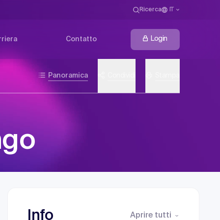
Ricerca
IT
Login
riera
Contatto
Panoramica
Condividi
Stampa
ngo
Info
Aprire tutti