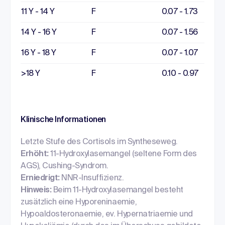
11 Y - 14 Y
F
0.07 - 1.73
14 Y - 16 Y
F
0.07 - 1.56
16 Y - 18 Y
F
0.07 - 1.07
>18 Y
F
0.10 - 0.97
Klinische Informationen
Letzte Stufe des Cortisols im Syntheseweg.
Erhöht:
11-Hydroxylasemangel (seltene Form des
AGS), Cushing-Syndrom.
Erniedrigt:
NNR-Insuffizienz.
Hinweis:
Beim 11-Hydroxylasemangel besteht
zusätzlich eine Hyporeninaemie,
Hypoaldosteronaemie, ev. Hypernatriaemie und