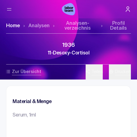
Analysen­
Profil
Home
Analysen
verzeichnis
Details
1936
11-Desoxy-Cortisol
Zur Übersicht
Teilen
Drucken
Material & Menge
Serum, 1ml