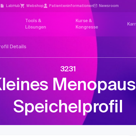
l
LabHub
Webshop
Patienten­informationen
Newsroom
Tools &
Kurse &
Karr
Lösungen
Kongresse
rofil Details
3231
leines Menopau
Speichelprofil