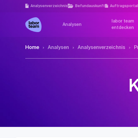
Analysen­verzeichnis
Befundauskunft
Auftragsporta
labor team
Analysen
entdecken
Home
Analysen
Analysen­verzeichnis
P
K