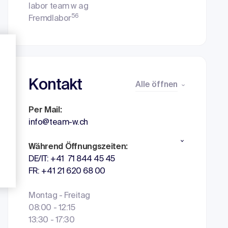
labor team w ag
56
Fremdlabor
Kontakt
Alle öffnen
Per Mail:
info@team-w.ch
Während Öffnungszeiten:
DE/IT: +41 71 844 45 45
FR: +41 21 620 68 00
Montag - Freitag
08:00 - 12:15
13:30 - 17:30