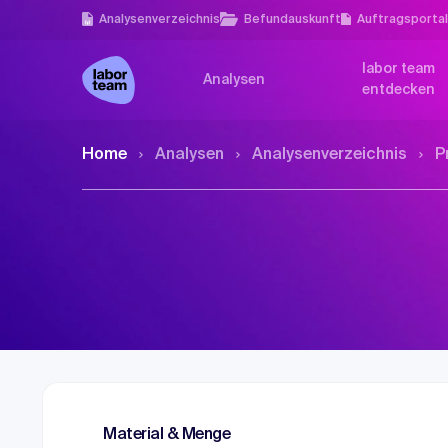
Analysen­verzeichnis
Befundauskunft
Auftragsporta
labor team
Analysen
entdecken
Home
Analysen
Analysen­verzeichnis
P
Material & Menge