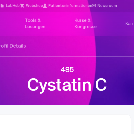
l
LabHub
Webshop
Patienten­informationen
Newsroom
Tools &
Kurse &
Karr
Lösungen
Kongresse
rofil Details
485
Cystatin C