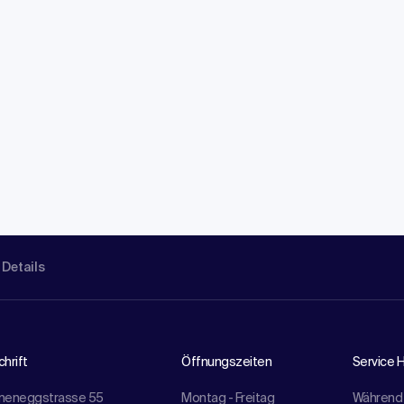
 Details
hrift
Öffnungszeiten
Service H
meneggstrasse 55
Montag - Freitag
Während 