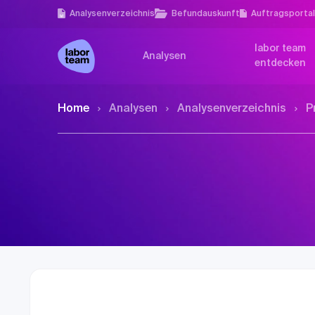
Analysen­verzeichnis
Befundauskunft
Auftragsporta
labor team
Analysen
entdecken
Home
Analysen
Analysen­verzeichnis
P