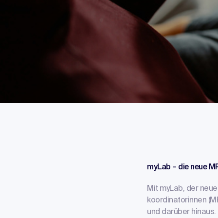
myLab –
die neue 
Mit myLab, der neue
koordinatorinnen (MP
und darüber hinaus.