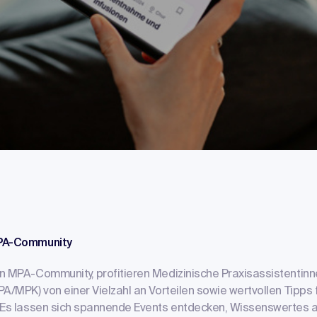
MPA-Community
n MPA-Community, profitieren Medizinische Praxisassistentinn
A/MPK) von einer Vielzahl an Vorteilen sowie wertvollen Tipps 
 Es lassen sich spannende Events entdecken, Wissenswertes 