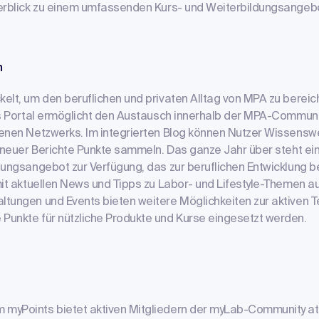
erblick zu einem umfassenden Kurs- und Weiterbildungsangeb
m
elt, um den beruflichen und privaten Alltag von MPA zu bereic
as Portal ermöglicht den Austausch innerhalb der MPA-Communi
enen Netzwerks. Im integrierten Blog können Nutzer Wissensw
g neuer Berichte Punkte sammeln. Das ganze Jahr über steht e
dungsangebot zur Verfügung, das zur beruflichen Entwicklung b
mit aktuellen News und Tipps zu Labor- und Lifestyle-Themen 
tungen und Events bieten weitere Möglichkeiten zur aktiven T
unkte für nützliche Produkte und Kurse eingesetzt werden.
yPoints bietet aktiven Mitgliedern der myLab-Community att