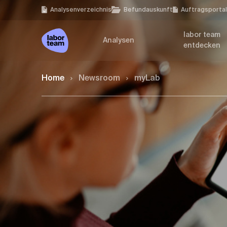
Analysen­verzeichnis
Befundauskunft
Auftragsporta
labor team
Analysen
entdecken
Home
Newsroom
myLab