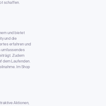
ot schaffen.
hern und bietet
ty und die
ertes erfahren und
in umfassendes
eiträgt. Zudem
auf dem Laufenden.
eilnahme. Im Shop
raktive Aktionen,