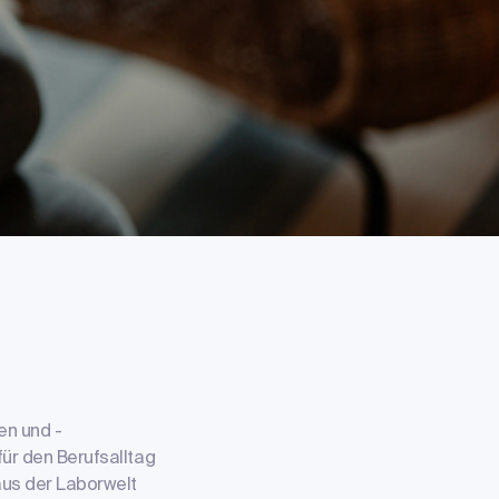
en und -
für den Berufsalltag
aus der Laborwelt