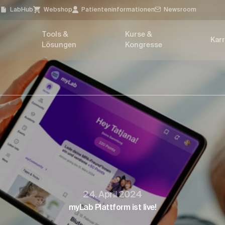
l
LabHub
Webshop
Patienten­informationen
Newsroom
Tools &
Kurse &
Karr
Lösungen
Kongresse
24. April 2024
myLab Plattform ist live!