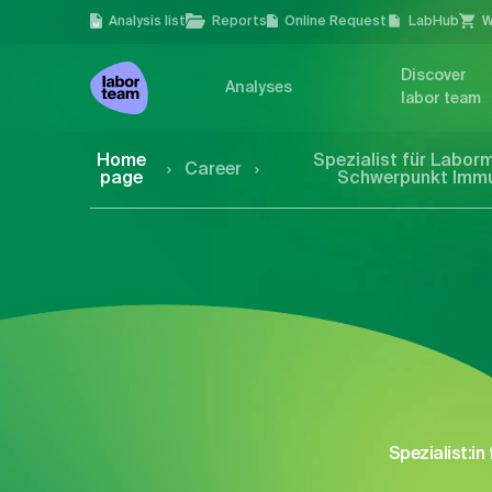
Analysis list
Reports
Online Request
LabHub
W
Discover
Analyses
labor team
Home
Spezialist für Labor
Career
page
Schwerpunkt Imm
Spezialist:i