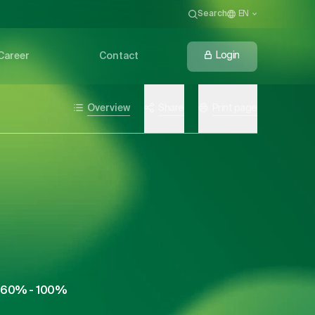
Search
EN
Login
Career
Contact
Overview
Share
Print page
ie 60% - 100%