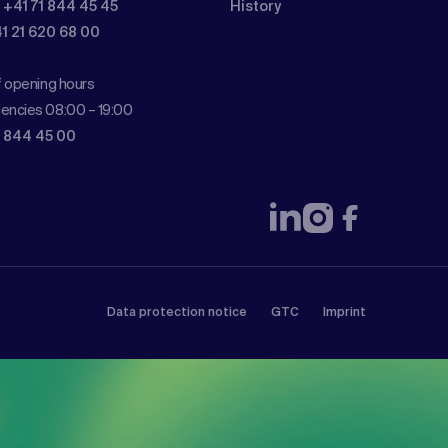
: +41 71 844 45 45
History
41 21 620 68 00
f opening hours
encies 08:00 – 19:00
1 844 45 00
Data protection notice
GTC
Imprint