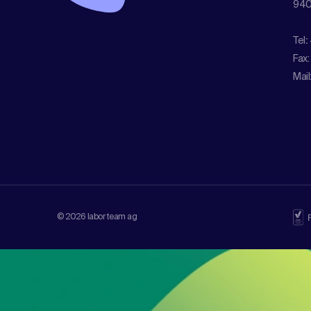
940
Tel
:
Fax:
Mail
© 2026 labor team ag