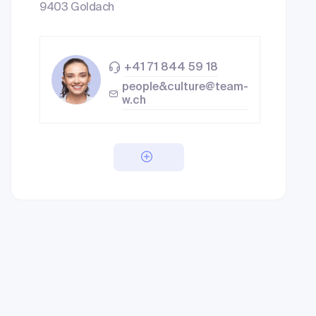
9403 Goldach
+41 71 844 59 18
people&culture@team-
w.ch