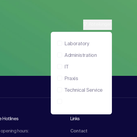
Abteilungen
Laboratory
Administration
IT
Praxis
EN
Technical Service
e Hotlines
Links
 opening hours:
Contact