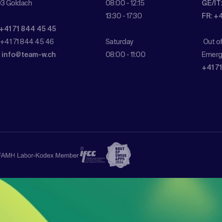
3 Goldach
08:00 - 12:15
GE/IT
13:30 - 17:30
FR: +
 +41 71 844 45 45
 +41 71 844 45 46
Saturday
Out o
:
info@team-w.ch
08:00 - 11:00
Emerg
+41 7