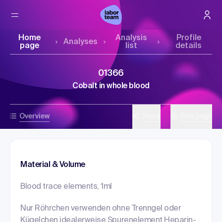
Home
Analysis
Profile
Analyses
page
list
details
01366
Cobalt in whole blood
Overview
Share
Print page
Material & Volume
Blood trace elements, 1ml
Nur Röhrchen verwenden ohne Trenngel oder
Kügelchen idealerweise Spurenelement Heparin-